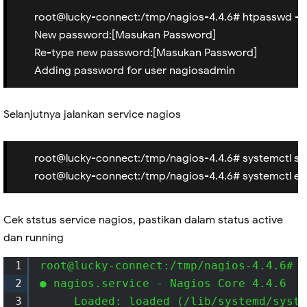
root@lucky-connect:/tmp/nagios-4.4.6# htpasswd -c 
New password:[Masukan Password]
Re-type new password:[Masukan Password]
Adding password for user nagiosadmin
Selanjutnya jalankan service nagios
root@lucky-connect:/tmp/nagios-4.4.6# systemctl sta
root@lucky-connect:/tmp/nagios-4.4.6# systemctl en
Cek ststus service nagios, pastikan dalam status active
dan running
1
root@lucky-connect:/tmp/nagios-4.4.6# s
2
● nagios.service - Nagios Core 4.4.6

3
     Loaded: loaded (/lib/systemd/syste