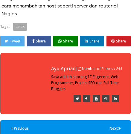
cara menambahkan host seperti server dan router di
Nagios.
Tags :
LINUX
Tweet
Share
Share
Share
Share
Ayu Apriani
Number of Entries :
255
Saya adalah seorang IT Engeener, Web
Programmer, Praktisi SEO dan Full Time
Blogger.
Previous
Next