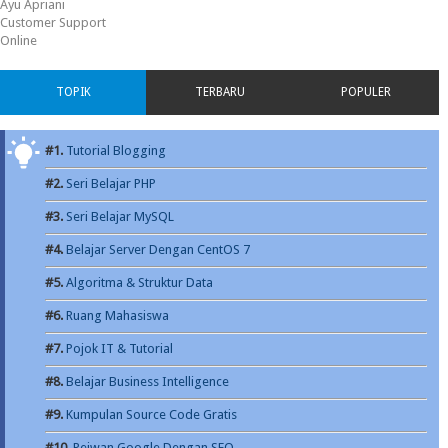
Ayu Apriani
Customer Support
Online
TOPIK
TERBARU
POPULER
#1.
Tutorial Blogging
#2.
Seri Belajar PHP
#3.
Seri Belajar MySQL
#4.
Belajar Server Dengan CentOS 7
#5.
Algoritma & Struktur Data
#6.
Ruang Mahasiswa
#7.
Pojok IT & Tutorial
#8.
Belajar Business Intelligence
#9.
Kumpulan Source Code Gratis
#10.
Pejwan Google Dengan SEO