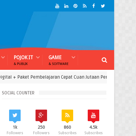
POJOK IT
GAME
& PUBLIK
& SOFTWARE
al + Paket Pembelajaran Cepat Cuan Jutaan Perhari
Server
SOCIAL COUNTER
1k
250
860
4.5k
Followers
Followers
Subscribes
Subscribes