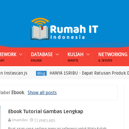
MEWORK
DATABASE
KULIAH
NETWORKING
ARY
ENGINE
SKRIPSI
& SERVER
tascan.js
HANYA 15RIBU - Dapat Ratusan Produk Digit
Blog
 label
Ebook
.
Show all posts
Ebook Tutorial Gambas Lengkap
Imamdev
11 years ago
Buat agan yang sedang mencari referensi untuk Mata Kuliah