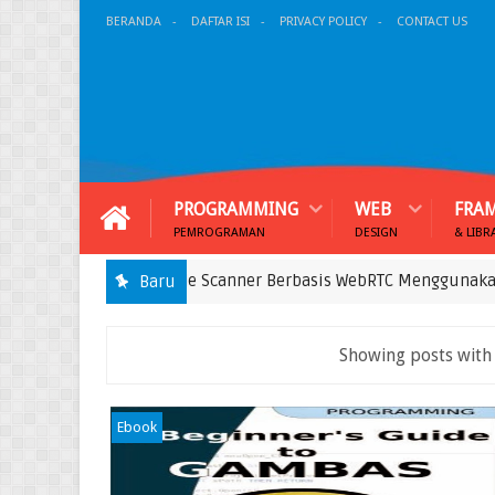
BERANDA
DAFTAR ISI
PRIVACY POLICY
CONTACT US
PROGRAMMING
WEB
FRA
PEMROGRAMAN
DESIGN
& LIBR
Membangun QR Code Scanner Berbasis WebRTC Menggunakan Ins
Baru
Showing posts with
Ebook