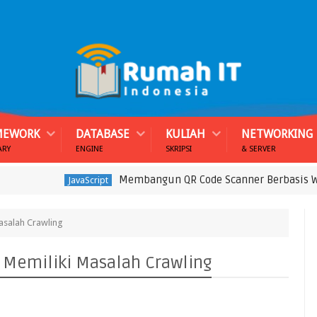
MEWORK
DATABASE
KULIAH
NETWORKING
ARY
ENGINE
SKRIPSI
& SERVER
Membangun QR Code Scanner Berbasis WebRTC M
JavaScript
asalah Crawling
 Memiliki Masalah Crawling