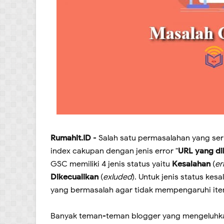
Rumahit.ID
- Salah satu permasalahan yang ser
index cakupan dengan jenis error "
URL yang di
GSC memiliki 4 jenis status yaitu
Kesalahan
(
er
Dikecualikan
(
exluded
). Untuk jenis status kes
yang bermasalah agar tidak mempengaruhi item
Banyak teman-teman blogger yang mengeluhkan