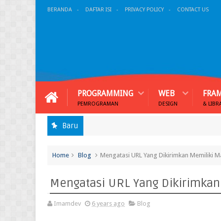
BERANDA
DAFTAR ISI
PRIVACY POLICY
CONTACT US
PROGRAMMING
WEB
FRA
PEMROGRAMAN
DESIGN
& LIBR
Baru
Home
Blog
Mengatasi URL Yang Dikirimkan Memiliki M
Mengatasi URL Yang Dikirimkan
Imamdev
6 years ago
Blog