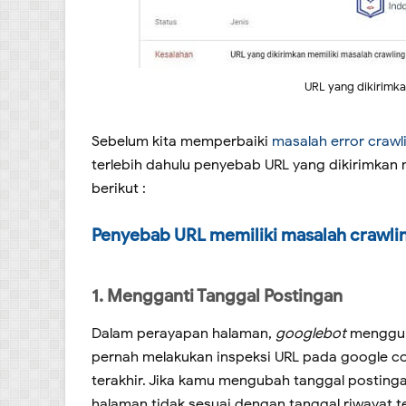
URL yang dikirimka
Sebelum kita memperbaiki
masalah error crawl
terlebih dahulu penyebab URL yang dikirimkan 
berikut :
Penyebab URL memiliki masalah crawli
1. Mengganti Tanggal Postingan
Dalam perayapan halaman,
googlebot
menggun
pernah melakukan inspeksi URL pada google co
terakhir. Jika kamu mengubah tanggal postingan
halaman tidak sesuai dengan tanggal riwayat 