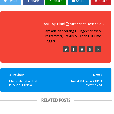
Tweet
Share
Share
Share
Share
Ayu Apriani
Number of Entries :
255
Saya adalah seorang IT Engeener, Web
Programmer, Praktisi SEO dan Full Time
Blogger.
Previous
Next
Menghilangkan URL
Instal MikroTik CHR di
Public di Laravel
Proxmox VE
RELATED POSTS