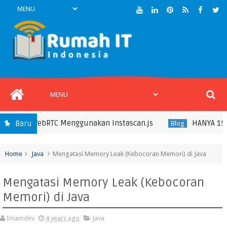
asis WebRTC Menggunakan Instascan.js
HANYA 15RIBU 
Baru
Blog
Home
Java
Mengatasi Memory Leak (Kebocoran Memori) di Java
Mengatasi Memory Leak (Kebocoran
Memori) di Java
Imamdev
4 years ago
Java