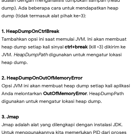
adalah dengan menganalisis tumpukan sampah (head
dump). Ada beberapa cara untuk mendapatkan heap
dump (tidak termasuk alat pihak ke-3):
1. HeapDumpOnCtrlBreak
Tambahkan opsi ini saat memulai JVM. Ini akan membuat
heap dump setiap kali sinyal
ctrl+break
(kill -3) dikirim ke
JVM.
HeapDumpPath
digunakan untuk mengatur lokasi
heap dump.
2. HeapDumpOnOutOfMemoryError
Opsi JVM ini akan membuat heap dump setiap kali aplikasi
Anda melontarkan
OutOfMemoryError
. HeapDumpPath
digunakan untuk mengatur lokasi heap dump.
3. Jmap
Jmap adalah alat yang dilengkapi dengan instalasi JDK.
Untuk menggunakannya kita memerlukan PID dari proses