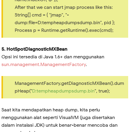
After that we can start jmap process like this:
String[] cmd = { "jmap", "-
dump:file=D:tempheapdumpsdump.bin", pid };
Process p = Runtime.getRuntime().exec(cmd);
5. HotSpotDiagnosticMXBean
Opsi ini tersedia di Java 1.6+ dan menggunakan
sun.management.ManagementFactory
.
ManagementFactory.getDiagnosticMXBean().dum
pHeap("
D:tempheapdumpsdump.bin
", true);
Saat kita mendapatkan heap dump, kita perlu
menggunakan alat seperti VisualVM (juga disertakan
dalam instalasi JDK) untuk benar-benar mencoba dan