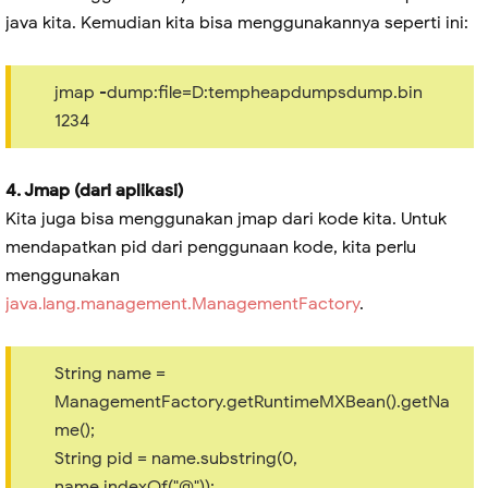
java kita. Kemudian kita bisa menggunakannya seperti ini:
jmap -dump:file=D:tempheapdumpsdump.bin
1234
4. Jmap (dari aplikasi)
Kita juga bisa menggunakan jmap dari kode kita. Untuk
mendapatkan pid dari penggunaan kode, kita perlu
menggunakan
java.lang.management.ManagementFactory
.
String name =
ManagementFactory.getRuntimeMXBean().getNa
me();
String pid = name.substring(0,
name.indexOf("@"));