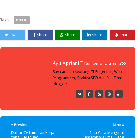
Tags :
PUBLIK
Tweet
Share
Share
Share
Share
Ayu Apriani
Number of Entries :
255
Saya adalah seorang IT Engeener, Web
Programmer, Praktisi SEO dan Full Time
Blogger.
Previous
Next
Daftar CV Lamaran Kerja
Tata Cara Mengirim
Yang Sudah Jadi
Lamaran Via Email yang