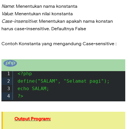
Name
: Menentukan nama konstanta
Value
: Menentukan nilai konstanta
Case-insensitive
: Menentukan apakah nama konstan
harus case-insensitive. Defaultnya False
Contoh Konstanta yang mengandung Case-sensitive :
1
<?php

2
define("SALAM", "Selamat pagi");

3
echo SALAM;

4
?> 
Output Program: