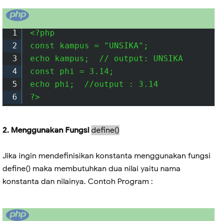
1
<?php

2
const kampus = "UNSIKA";

3
echo kampus;  // output: UNSIKA

4
const phi = 3.14;

5
echo phi;  //output : 3.14

6
?> 
2. Menggunakan Fungsi
define()
Jika ingin mendefinisikan konstanta menggunakan fungsi
define() maka membutuhkan dua nilai yaitu nama
konstanta dan nilainya. Contoh Program :