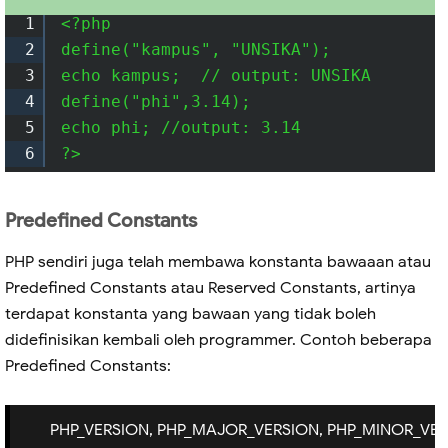
1
<?php

2
define("kampus", "UNSIKA");

3
echo kampus;  // output: UNSIKA

4
define("phi",3.14);

5
echo phi; //output: 3.14

6
?> 
Predefined Constants
PHP sendiri juga telah membawa konstanta bawaaan atau
Predefined Constants atau Reserved Constants, artinya
terdapat konstanta yang bawaan yang tidak boleh
didefinisikan kembali oleh programmer. Contoh beberapa
Predefined Constants:
PHP_VERSION, PHP_MAJOR_VERSION, PHP_MINOR_VERSIO