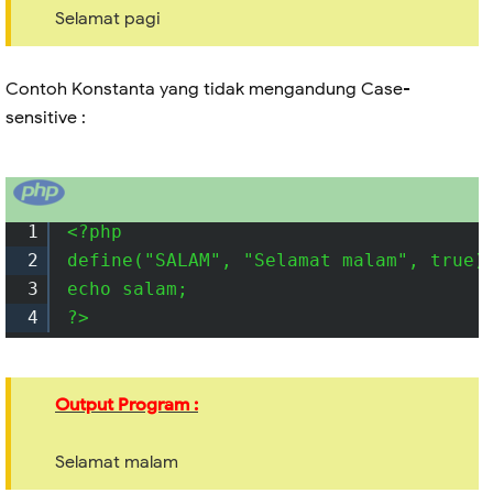
Selamat pagi
Contoh Konstanta yang tidak mengandung Case-
sensitive :
1
<?php

2
define("SALAM", "Selamat malam", true);
3
echo salam;

4
?> 
Output Program :
Selamat malam