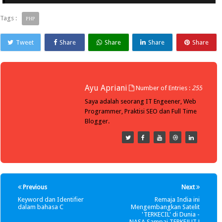
Tags :
PHP
Tweet
Share
Share
Share
Share
Ayu Apriani
Number of Entries :
255
Saya adalah seorang IT Engeener, Web
Programmer, Praktisi SEO dan Full Time
Blogger.
Previous
Next
Keyword dan Identifier
Remaja India ini
dalam bahasa C
Mengembangkan Satelit
'TERKECIL' di Dunia -
NASA Sampai TERKEJUT !