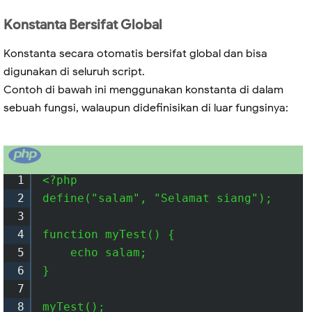
Konstanta Bersifat Global
Konstanta secara otomatis bersifat global dan bisa
digunakan di seluruh script.
Contoh di bawah ini menggunakan konstanta di dalam
sebuah fungsi, walaupun didefinisikan di luar fungsinya:
1
<?php

2
define("salam", "Selamat siang");

3
4
function myTest() {

5
    echo salam;

6
}

7
8
myTest();
