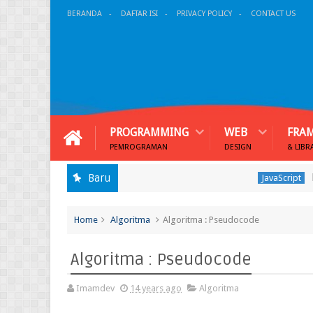
BERANDA
DAFTAR ISI
PRIVACY POLICY
CONTACT US
PROGRAMMING
WEB
FRA
PEMROGRAMAN
DESIGN
& LIBR
Membang
Baru
JavaScript
Home
Algoritma
Algoritma : Pseudocode
Algoritma : Pseudocode
Imamdev
14 years ago
Algoritma