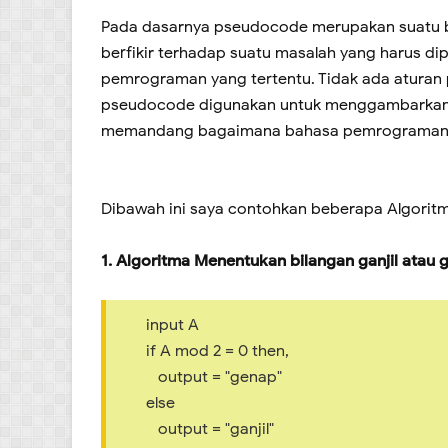
Pada dasarnya pseudocode merupakan suatu
berfikir terhadap suatu masalah yang harus di
pemrograman yang tertentu. Tidak ada aturan 
pseudocode digunakan untuk menggambarkan l
memandang bagaimana bahasa pemrograman
Dibawah ini saya contohkan beberapa Algori
1. Algoritma Menentukan bilangan ganjil atau 
input A
if A mod 2 = 0 then,
output = "genap"
else
output = "ganjil"