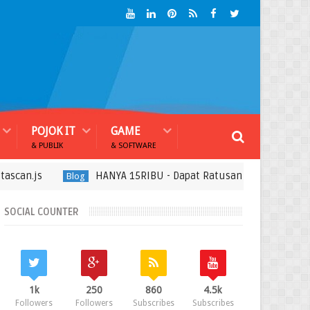
POJOK IT
GAME
& PUBLIK
& SOFTWARE
s
HANYA 15RIBU - Dapat Ratusan Produk Digital + Pak
Blog
SOCIAL COUNTER
1k
250
860
4.5k
Followers
Followers
Subscribes
Subscribes