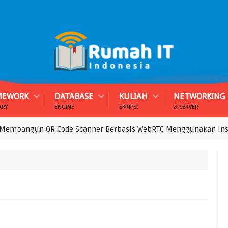
MEWORK
DATABASE
KULIAH
NETWORKING
ARY
ENGINE
SKRIPSI
& SERVER
un QR Code Scanner Berbasis WebRTC Menggunakan Instascan.j