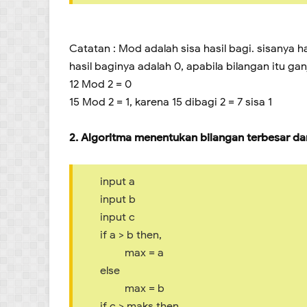
Catatan : Mod adalah sisa hasil bagi. sisanya 
hasil baginya adalah 0, apabila bilangan itu gan
12 Mod 2 = 0
15 Mod 2 = 1, karena 15 dibagi 2 = 7 sisa 1
2. Algoritma menentukan bilangan terbesar dar
input a
input b
input c
if a > b then,
max = a
else
max = b
if c > maks then,