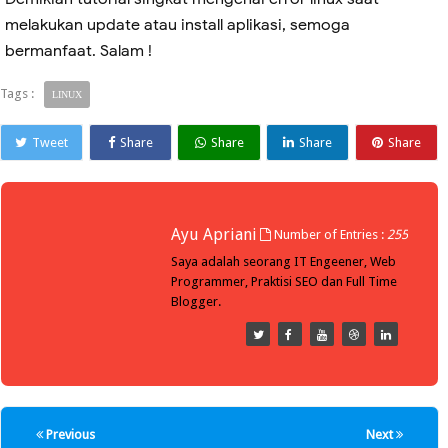
melakukan update atau install aplikasi, semoga
bermanfaat. Salam !
Tags :
LINUX
Tweet
Share
Share
Share
Share
Ayu Apriani
Number of Entries :
255
Saya adalah seorang IT Engeener, Web
Programmer, Praktisi SEO dan Full Time
Blogger.
Previous
Next