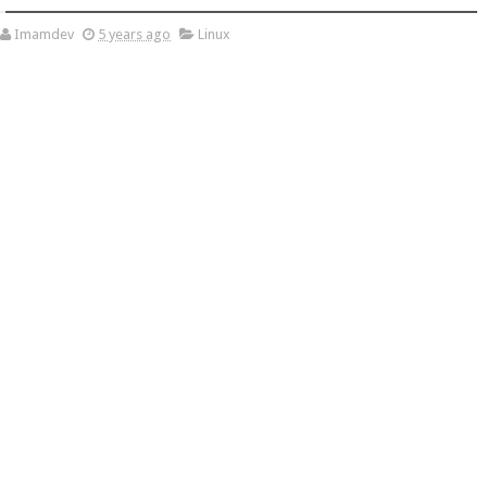
Imamdev
5 years ago
Linux