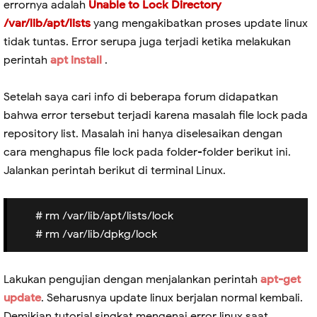
errornya adalah
Unable to Lock Directory
/var/lib/apt/lists
yang mengakibatkan proses update linux
tidak tuntas. Error serupa juga terjadi ketika melakukan
perintah
apt install
.
Setelah saya cari info di beberapa forum didapatkan
bahwa error tersebut terjadi karena masalah file lock pada
repository list. Masalah ini hanya diselesaikan dengan
cara menghapus file lock pada folder-folder berikut ini.
Jalankan perintah berikut di terminal Linux.
# rm /var/lib/apt/lists/lock
# rm /var/lib/dpkg/lock
Lakukan pengujian dengan menjalankan perintah
apt-get
update
. Seharusnya update linux berjalan normal kembali.
Demikian tutorial singkat mengenai error linux saat