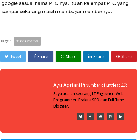
google sesuai nama PTC nya. Itulah ke empat PTC yang
sampai sekarang masih membayar membernya.
Tags :
BISNIS ONLINE
Tweet
Share
Share
Share
Share
Ayu Apriani
Number of Entries :
255
Saya adalah seorang IT Engeener, Web
Programmer, Praktisi SEO dan Full Time
Blogger.